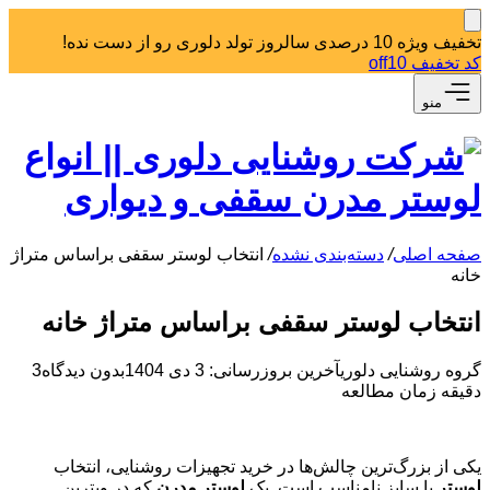
تخفیف ویژه 10 درصدی سالروز تولد دلوری رو از دست نده!
کد تخفیف off10
منو
صفحه اصلی
/
دسته‌بندی نشده
/
انتخاب لوستر سقفی براساس متراژ
خانه
انتخاب لوستر سقفی براساس متراژ خانه
گروه روشنایی دلوری
آخرین بروزرسانی: 3 دی 1404
بدون دیدگاه
3
دقیقه زمان مطالعه
یکی از بزرگ‌ترین چالش‌ها در خرید تجهیزات روشنایی، انتخاب
لوستر
با سایز نامناسب است. یک
لوستر مدرن
که در ویترین