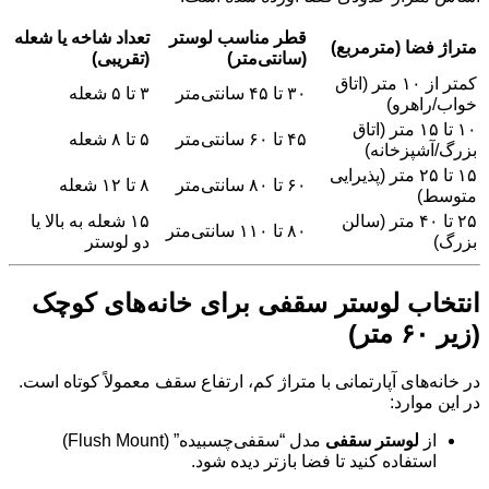
قطر مناسب لوستر
تعداد شاخه یا شعله
متراژ فضا (مترمربع)
(سانتی‌متر)
(تقریبی)
کمتر از ۱۰ متر (اتاق
۳۰ تا ۴۵ سانتی‌متر
۳ تا ۵ شعله
خواب/راهرو)
۱۰ تا ۱۵ متر (اتاق
۴۵ تا ۶۰ سانتی‌متر
۵ تا ۸ شعله
بزرگ/آشپزخانه)
۱۵ تا ۲۵ متر (پذیرایی
۶۰ تا ۸۰ سانتی‌متر
۸ تا ۱۲ شعله
متوسط)
۲۵ تا ۴۰ متر (سالن
۱۵ شعله به بالا یا
۸۰ تا ۱۱۰ سانتی‌متر
بزرگ)
دو لوستر
انتخاب لوستر سقفی برای خانه‌های کوچک
(زیر ۶۰ متر)
در خانه‌های آپارتمانی با متراژ کم، ارتفاع سقف معمولاً کوتاه است.
در این موارد:
از
لوستر سقفی
مدل “سقفی‌چسبیده” (Flush Mount)
استفاده کنید تا فضا بازتر دیده شود.