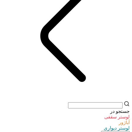
جستجو در
لوستر سقفی
آباژور
لوستر دیواری