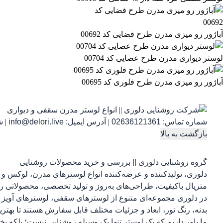
آباژور رو میزی مدرن طرح فضایی کد 00692
لوستر دیواری مدرن طرح عصایی کد 00704
آباژور رو میزی مدرن طرح فلوری کد 00695
شماره تماس:
02636121361
|
آدرس ایمیل:
info@delori.live
|
شنب
بازگشت به بالا
گروه روشنایی دلوری || بررسی و خرید محصولات روشنایی
دلوری، تولیدکننده و عرضه‌کننده انواع لوسترهای مدرن، لوکس و 
متریال باکیفیت، طراحی‌های به‌روز و تولید تخصصی، محصولاتی را 
در دلوری مجموعه‌ای متنوع از لوسترهای سقفی، لوسترهای آویز ب
بدنه، رنگ نور، ابعاد و جزئیات مختلف قابل سفارش هستند تا بهتر
ما باور داریم که یک لوستر تنها یک وسیله روشنایی نیست؛ بلکه 