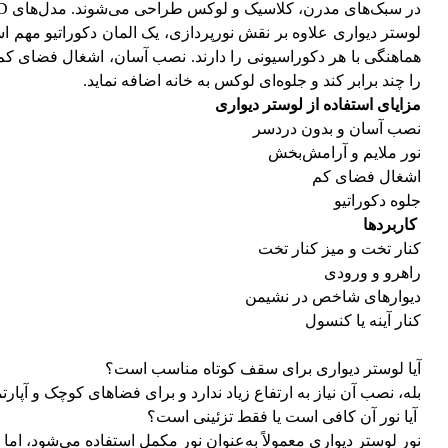
در سبک‌های مدرن، کلاسیک و لوکس طراحی می‌شوند. مدل‌های LED کم‌مصرف و با عمر طولانی، نور یکنواخت و آرامش‌بخش ایجاد می‌کنند و جلوه دکوراتیو زیبایی به دیوارها می‌بخشند.
لوستر دیواری علاوه بر نقش نورپردازی، یک المان دکوراتیو مهم ا
هماهنگی با هر دکوراسیونی را دارند. نصب آسان، اشغال فضای کم 
را چند برابر کند و جلوه‌ای لوکس به خانه اضافه نماید.
مزایای استفاده از لوستر دیواری
نصب آسان و بدون دردسر
نور ملایم و آرامش‌بخش
اشغال فضای کم
جلوه دکوراتیو
کاربردها
کنار تخت و میز کنار تخت
راهرو و ورودی
دیوارهای شاخص در نشیمن
کنار آینه یا کنسول
آیا لوستر دیواری برای سقف کوتاه مناسب است؟
بله، نصب آن نیاز به ارتفاع زیاد ندارد و برای فضاهای کوچک و آپار
آیا نور آن کافی است یا فقط تزئینی است؟
نور لوستر دیواری معمولاً به‌عنوان نور مکمل استفاده می‌شود، اما