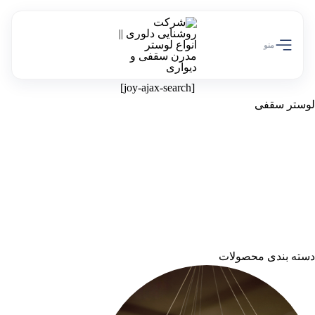
تخفیف ویژه 10 درصدی سالروز تولد دلوری رو از دست نده!
کد تخفیف off10
منو
[joy-ajax-search]
لوستر سقفی
لوستر سقفی یکی از کاربردی‌ترین و محبوب‌ترین تجهیزات نورپردازی
داخلی است که به‌عنوان منبع نور اصلی در فضاهایی مانند پذیرایی، اتاق
خواب، آشپزخانه و محیط‌های اداری استفاده می‌شود. این نوع لوستر
مستقیماً به سقف نصب می‌شود و با طراحی‌های مدرن، مینیمال و
کریستالی، علاوه بر تأمین نور یکنواخت، جلوه‌ای شیک و هماهنگ با
دکوراسیون داخلی ایجاد می‌کند. مدل‌های جدید لوستر سقفی LED با
مصرف انرژی کم، طول عمر بالا و نور استاندارد، گزینه‌ای ایده‌آل برای
خانه‌های امروزی محسوب می‌شوند.
دسته بندی محصولات