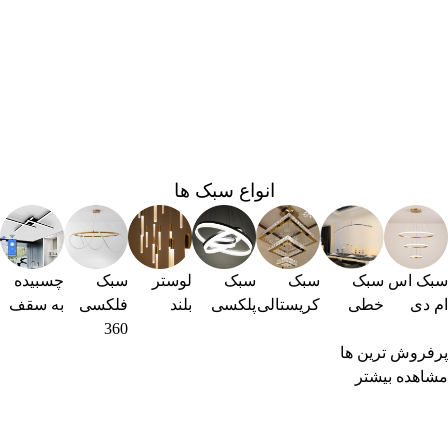
انواع سبک ها
سبک اس
سبک
سبک
سبک
لوستر
سبک
چسبیده
ام دی
خطی
کریستالی
پلکسی
بلند
فلکسی
به سقف
360
پرفروش ترین ها
مشاهده بیشتر