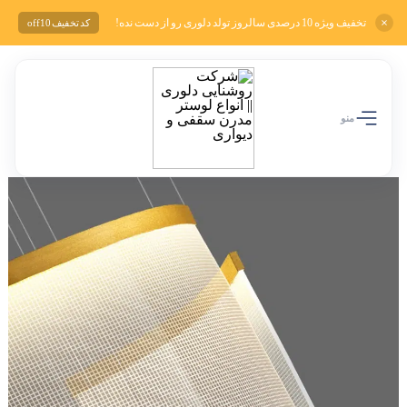
تخفیف ویژه 10 درصدی سالروز تولد دلوری رو از دست نده!
کد تخفیف off10
منو