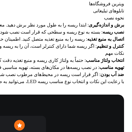
ویترین فروشگاه‌ها
تابلوهای تبلیغاتی
نحوه نصب
برش و اندازه‌گیری
: ابتدا ریسه را به طول مورد نظر برش دهید. م
نصب ریسه
: بسته به نوع ریسه و سطحی که قرار است نصب شود، 
اتصال به منبع تغذیه
: ریسه را به منبع تغذیه متصل کنید. اطمینان حا
کنترل و تنظیم
: اگر ریسه شما دارای کنترلر است، آن را به ریسه و
نکات مهم
انتخاب ولتاژ مناسب
: حتماً به ولتاژ کاری ریسه و منبع تغذیه دقت ک
تهویه مناسب
: در نصب ریسه‌ها در مکان‌های بسته، تهویه مناسبی ف
ضد آب بودن
: اگر قرار است ریسه در محیط‌های مرطوب نصب شود، مطمئن ش
با رعایت این نکات و انتخاب نوع مناسب ریسه LED، می‌توانید به طور مؤثر و زیبا از آن‌ها در نورپردازی و تزئینات خود استفاده کنید.