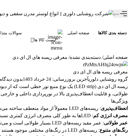
تخفیف ویژه 10 درصدی سالروز تولد دلوری رو از دست نده!
منو
دسته بندی کالاها
صفحه اصلی
سوالات متدا
لیست کالا ها
صفحه اصلی
/
دسته‌بندی نشده
/
معرفی ریسه های ال ای دی
معرفی ریسه های ال ای دی
گروه روشنایی دلوری
آخرین بروزرسانی: 24 خرداد 1403
بدون دیدگاه
طولانی، و قابلیت انعطاف‌پذیری بالا در نورپردازی داخلی و خارجی بسیار محب
ویژگی‌ها
انعطاف‌پذیری
: ریسه‌های LED معمولاً از مواد منعطف ساخته می‌شوند که به راحتی قابل خم شدن و نصب در مکان‌های مختلف هستند.
مصرف انرژی کم
: LED‌ها به طور کلی مصرف انرژی کمتری نسبت به سایر منابع نوری دارند.
عمر طولانی
: عمر مفید ریسه‌های LED بسیار طولانی است و می‌توانند تا ده‌ها هزار ساعت کار کنند.
رنگ‌های متنوع
: ریسه‌های LED در رنگ‌های مختلفی موجود هستند و بعضی از آن‌ها قابلیت تغییر رنگ دارند.