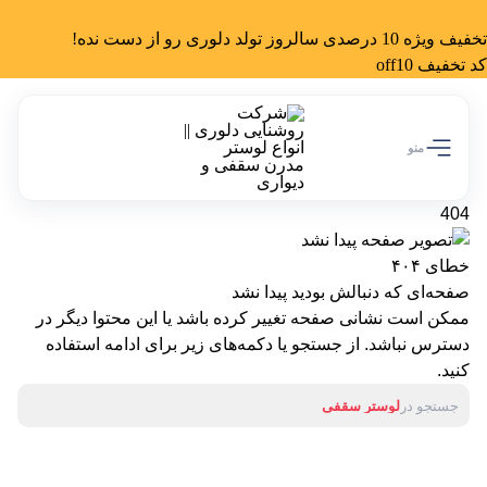
تخفیف ویژه 10 درصدی سالروز تولد دلوری رو از دست نده!
کد تخفیف off10
منو
404
خطای ۴۰۴
صفحه‌ای که دنبالش بودید پیدا نشد
ممکن است نشانی صفحه تغییر کرده باشد یا این محتوا دیگر در
دسترس نباشد. از جستجو یا دکمه‌های زیر برای ادامه استفاده
کنید.
جستجو در
لوستر سقفی
آباژور
لوستر دیواری