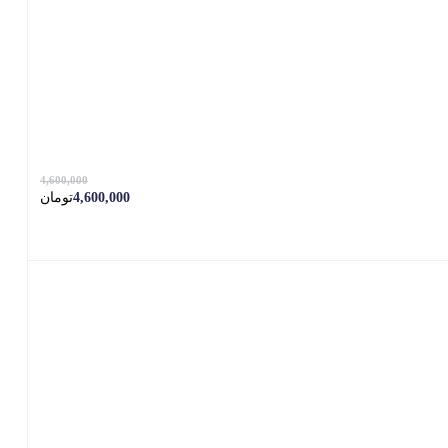
4,600,000
4,600,000
تومان