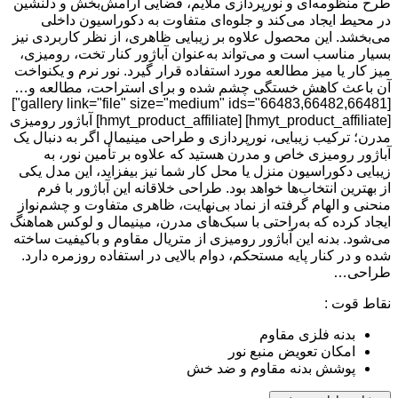
طرح منظومه‌ای و نورپردازی ملایم، فضایی آرامش‌بخش و دلنشین
در محیط ایجاد می‌کند و جلوه‌ای متفاوت به دکوراسیون داخلی
می‌بخشد. این محصول علاوه بر زیبایی ظاهری، از نظر کاربردی نیز
بسیار مناسب است و می‌تواند به‌عنوان آباژور کنار تخت، رومیزی،
میز کار یا میز مطالعه مورد استفاده قرار گیرد. نور نرم و یکنواخت
آن باعث کاهش خستگی چشم شده و برای استراحت، مطالعه و…
[gallery link="file" size="medium" ids="66483,66482,66481"]
[hmyt_product_affiliate] [hmyt_product_affiliate] آباژور رومیزی
مدرن؛ ترکیب زیبایی، نورپردازی و طراحی مینیمال اگر به دنبال یک
آباژور رومیزی خاص و مدرن هستید که علاوه بر تأمین نور، به
زیبایی دکوراسیون منزل یا محل کار شما نیز بیفزاید، این مدل یکی
از بهترین انتخاب‌ها خواهد بود. طراحی خلاقانه این آباژور با فرم
منحنی و الهام گرفته از نماد بی‌نهایت، ظاهری متفاوت و چشم‌نواز
ایجاد کرده که به‌راحتی با سبک‌های مدرن، مینیمال و لوکس هماهنگ
می‌شود. بدنه این آباژور رومیزی از متریال مقاوم و باکیفیت ساخته
شده و در کنار پایه مستحکم، دوام بالایی در استفاده روزمره دارد.
طراحی…
نقاط قوت :
بدنه فلزی مقاوم
امکان تعویض منبع نور
پوشش بدنه مقاوم و ضد خش