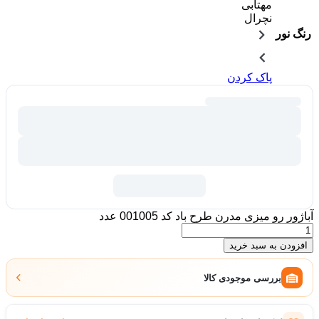
مهتابی
نچرال
رنگ نور
پاک کردن
آباژور رو میزی مدرن طرح باد کد 001005 عدد
افزودن به سبد خرید
بررسی موجودی کالا