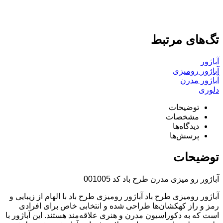
تگ‌های مرتبط
آباژور
آباژور رومیزی
آباژور مدرن
دلوری
توضیحات
مشخصات
دیدگاه‌ها
پرسش‌ها
توضیحات
آباژور رو میزی مدرن طرح باد کد 001005
آباژور رومیزی طرح باد آباژور رومیزی طرح باد با الهام از زیبایی و
رمز و راز کهکشان‌ها طراحی شده و انتخابی خاص برای افرادی
است که به دکوراسیون مدرن و هنری علاقه‌مند هستند. این آباژور با