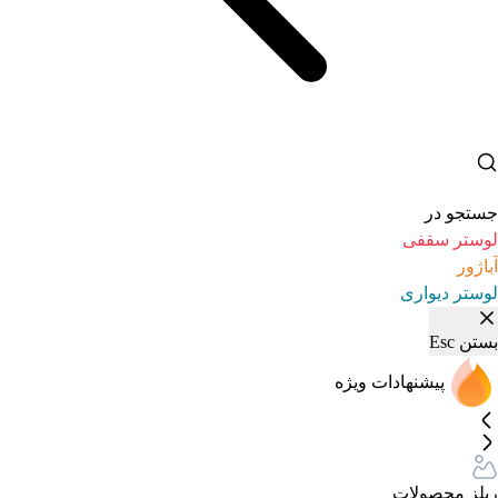
جستجو در
لوستر سقفی
آباژور
لوستر دیواری
بستن
Esc
پیشنهادات ویژه
ریلز محصولات