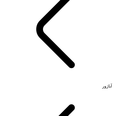
آباژور