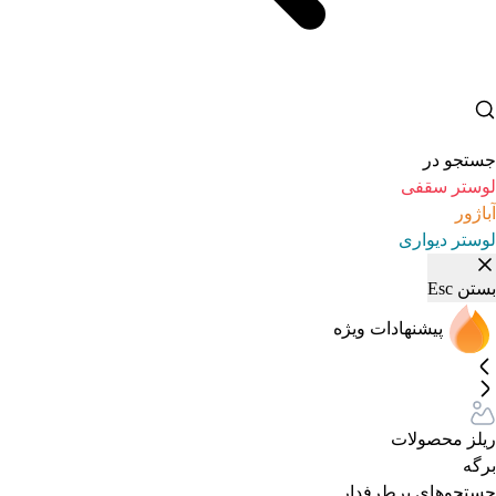
جستجو در
لوستر سقفی
آباژور
لوستر دیواری
بستن
Esc
پیشنهادات ویژه
ریلز محصولات
برگه
جستجوهای پرطرفدار