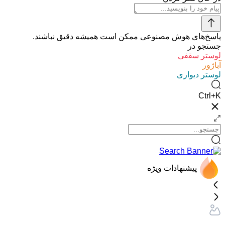
پاسخ‌های هوش مصنوعی ممکن است همیشه دقیق نباشند.
جستجو در
لوستر سقفی
آباژور
لوستر دیواری
Ctrl+K
پیشنهادات ویژه