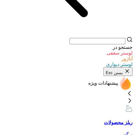
جستجو در
لوستر سقفی
آباژور
لوستر دیواری
بستن
Esc
پیشنهادات ویژه
ریلز محصولات
برگه