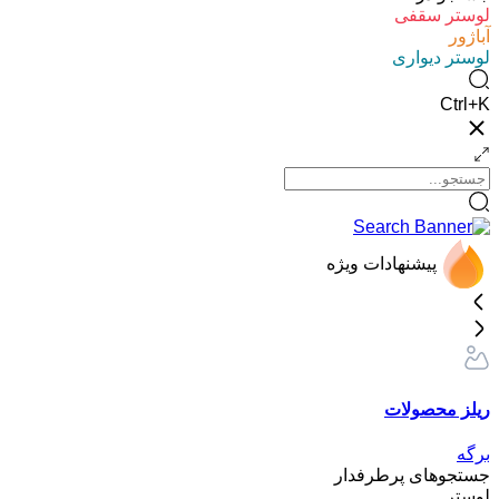
لوستر سقفی
آباژور
لوستر دیواری
Ctrl+K
پیشنهادات ویژه
ریلز محصولات
برگه
جستجوهای پرطرفدار
لوستر