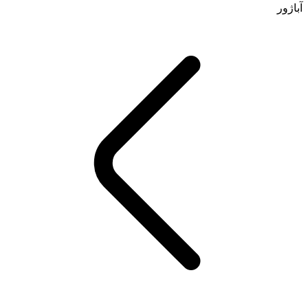
آباژور