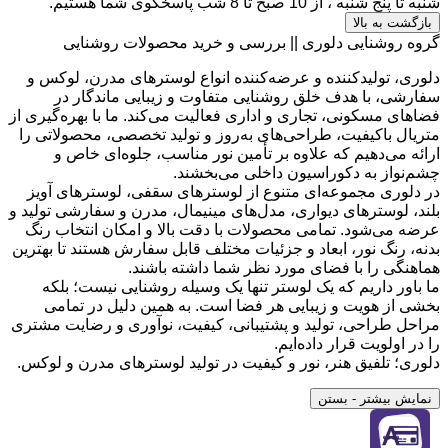
شنبه تا پنج شنبه ، از 10 صبح تا 8 شب پاسخگوی شما هستیم.
بازگشت به بالا
گروه روشنایی دلوری || بررسی و خرید محصولات روشنایی
دلوری، تولیدکننده و عرضه‌کننده انواع لوسترهای مدرن، لوکس و
سفارشی، با هدف خلق روشنایی متفاوت و زیبایی ماندگار در
فضاهای مسکونی، تجاری و اداری فعالیت می‌کند. ما با بهره‌گیری از
متریال باکیفیت، طراحی‌های به‌روز و تولید تخصصی، محصولاتی را
ارائه می‌دهیم که علاوه بر تأمین نور مناسب، جلوه‌ای خاص و
چشم‌نواز به دکوراسیون داخلی می‌بخشند.
در دلوری مجموعه‌ای متنوع از لوسترهای سقفی، لوسترهای آویز
بلند، لوسترهای دیواری، مدل‌های مینیمال، مدرن و سفارشی تولید و
عرضه می‌شود. تمامی محصولات با دقت بالا و امکان انتخاب رنگ
بدنه، رنگ نور، ابعاد و جزئیات مختلف قابل سفارش هستند تا بهترین
هماهنگی را با فضای مورد نظر شما داشته باشند.
ما باور داریم که یک لوستر تنها یک وسیله روشنایی نیست؛ بلکه
بخشی از هویت و زیبایی هر فضا است. به همین دلیل در تمامی
مراحل طراحی، تولید و پشتیبانی، کیفیت، نوآوری و رضایت مشتری
را در اولویت قرار داده‌ایم.
دلوری؛ تلفیق هنر، نور و کیفیت در تولید لوسترهای مدرن و لوکس.
نمایش بیشتر
- بستن