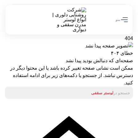
تخفیف ویژه 10 درصدی سالروز تولد دلوری رو از دست نده!
کد تخفیف off10
منو
404
خطای ۴۰۴
صفحه‌ای که دنبالش بودید پیدا نشد
ممکن است نشانی صفحه تغییر کرده باشد یا این محتوا دیگر در
دسترس نباشد. از جستجو یا دکمه‌های زیر برای ادامه استفاده
کنید.
جستجو در
لوستر سقفی
آباژور
لوستر دیواری