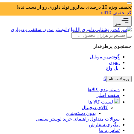
تخفیف ویژه 10 درصدی سالروز تولد دلوری رو از دست نده!
کد تخفیف off10
منو
جستجوی پرطرفدار
گوشی و موبایل
آیفون
اپل واچ
0
ورود/ثبت نام
دسته بندی کالاها
صفحه اصلی
لیست کالا ها
کالای دیجیتال
بدون دسته‌بندی
سوالات متداول راهنمای خرید لوستر سقفی
پیگیری سفارش
تماس با ما