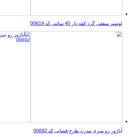
لوستر سقفی گرد کفه دار 40 سانتی کد 00619
آباژور رو میزی مدرن طرح فضایی کد 00692