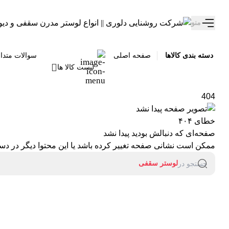
تخفیف ویژه 10 درصدی سالروز تولد دلوری رو از دست نده!
منو
دسته بندی کالاها
صفحه اصلی
سوالات متدا
لیست کالا ها
404
خطای ۴۰۴
صفحه‌ای که دنبالش بودید پیدا نشد
ممکن است نشانی صفحه تغییر کرده باشد یا این محتوا دیگر در دستر
لوستر سقفی
جستجو در
آباژور
لوستر دیواری